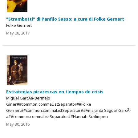
"Strambotti" di Panfilo Sasso: a cura di Folke Gernert
Folke Gernert
May 28, 2017
Estrategias picarescas en tiempos de crisis
Miguel GarcÃ­a-Bermejo
Giner##common.commaListSeparator##Folke
Gernert##common.commaListSeparator##Amaranta Saguar GarcÃ­
a##common.commaListSeparator##Hannah Schlimpen
May 30, 2016